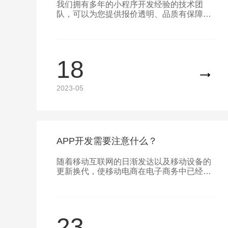
我们拥有多年的小程序开发经验的技术团
队，可以为您提供报价透明、品质有保障的
小程序开发服务。我们对小程序的设计和制
作都进行了严格的把控，力求做到每一个细
节都尽善尽美。我们更注重的是要为用户营
造一个更加舒适和便捷的购物环境，以此提
18
高小程序使用者的留存量和客户转化率。
2023-05
APP开发需要注意什么？
随着移动互联网的日渐发达以及移动设备的
更新换代，使移动电商在电子商务中已经开
始逐渐占领主导地位。电商类APP成为网上
购物的主要软件，同时由于市场的火热，导
致很多公司都将眼光瞄准到电商类APP上，
就使得市面上出现了五花八门各种各样的电
23
商类APP，那么在众多电商APP中，什么样