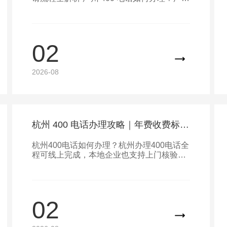
办理 400 电话全程可线上完成，本地企业也
支持上门核验资料，办理条件清晰
02
2026-08
杭州 400 电话办理攻略｜年费收费标准、申请流程全解析
杭州400电话如何办理？杭州办理400电话全
程可线上完成，本地企业也支持上门核验资
料，办理条件清晰：杭州400电话年费多
少？杭州400电话没有统一定价，计费模式
为预存话费，无硬性年费捆绑消费，价格由
号码品相决定：杭州400电话怎么申请流
02
程？杭州企业申请400简化为6步，足不出户
即可办结