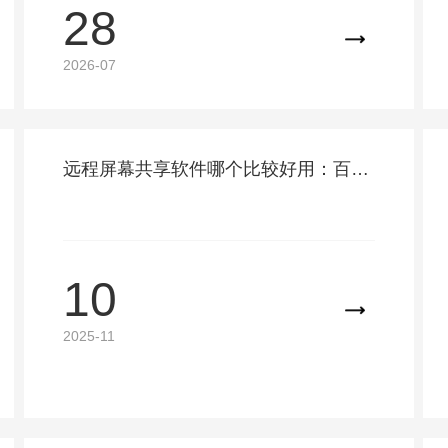
28
青岛全域企业上门对接，是本地政企、工
厂、中小企业优选 IT 外包合作方。
2026-07
远程屏幕共享软件哪个比较好用：百迅科技自研系统更贴合保险场景
10
2025-11