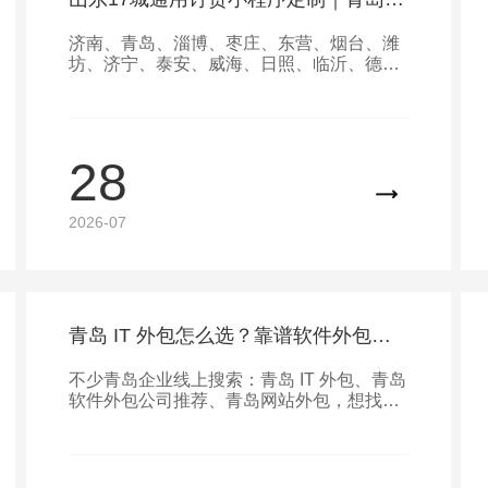
济南、青岛、淄博、枣庄、东营、烟台、潍
坊、济宁、泰安、威海、日照、临沂、德
州、聊城、滨州、菏泽）酒水、副食、五
金、农产品、小商品批发商家，还在纠结订
货小程序哪个最好、订货小程序多少钱一
个？网上各类订货小程序十大排名眼花缭
28
乱，号称订货小程序永久免费的平台暗藏多
重隐形扣费，通用标准化订货系统适配差、
客户数据不归自己，经营处处受限。青岛百
2026-07
迅科技面向山东全境定制专属批发订货小程
序商城系统，透明收费、上门落地、全链路
功能适配批发行业，彻底解决商家线上接
单、对账、库存管理痛点。
青岛 IT 外包怎么选？靠谱软件外包服务商认准青岛百迅科技
不少青岛企业线上搜索：青岛 IT 外包、青岛
软件外包公司推荐、青岛网站外包，想找本
地专业技术外包团队，解决项目缺人手、自
研成本高、短期开发需求等难题。深耕本地
数字化服务的青岛百迅科技，一站式提供全
品类 IT 人力外包、软件项目外包服务，覆盖