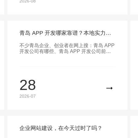
2026-08
青岛 APP 开发哪家靠谱？本地实力团队认准青岛百迅科技
不少青岛企业、创业者在网上搜：青岛 APP
开发公司有哪些、青岛 APP 开发公司前十
名、青岛软件开发公司排名，想找一家本地
靠谱、能做定制软件的服务商。深耕青岛本
地数字化开发多年的青岛百迅科技，拥有完
整全栈技术团队，一站式承接原生 APP、混
28
合 APP、企业管理软件开发，覆盖青岛全域
上门对接，是本地实体企业优选开发服务
商。
2026-07
企业网站建设，在今天过时了吗？