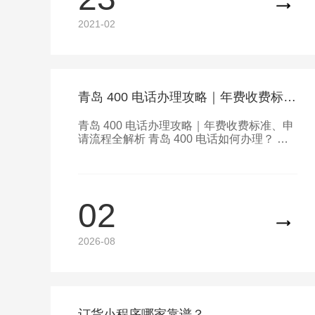
的电商APP能够脱颖而出，这就是与APP的
开发设计有关了。那么，电商类APP的开发
2021-02
需要注意什么呢？
青岛 400 电话办理攻略｜年费收费标准、申请流程全解析
青岛 400 电话办理攻略｜年费收费标准、申
请流程全解析 青岛 400 电话如何办理？ 青
岛办理 400 电话全程可线上完成，本地企业
也支持上门核验资料，办理条件清晰 深耕青
岛全城 400 电话正规办理服务
02
2026-08
订货小程序哪家靠谱？