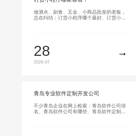
做酒水、副食、五金、小商品批发的老板，
总在纠结：订货小程序哪个最好、订货小程
序多少钱一个、订货小程序怎么制作，网上
五花八门的订货小程序十大排名看得眼花缭
乱，还有不少号称永久免费的系统暗藏隐形
扣费，踩坑不断。青岛百迅科技本地定制专
28
属批发订货小程序，专为青岛批发厂商、工
厂、经销商打造，清晰透明收费，一站式搞
定线上订货全流程。
2026-07
青岛专业软件定制开发公司
不少青岛企业在网上检索：青岛软件公司排
名、青岛软件公司有哪些、青岛软件定制公
司、青岛 APP 定制、青岛软件制作，想找
本地靠谱软件定制厂家，打造贴合自身业务
的专属数字化系统。青岛百迅科技作为本土
老牌软件开发企业，专注软件定制开发多