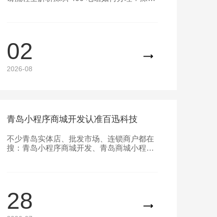
办理 400 电话全程可线上完成，本地企业也
支持上门核验资料，办理条件清晰
02
2026-08
青岛小程序商城开发认准百迅科技
不少青岛实体店、批发市场、连锁商户都在
搜：青岛小程序商城开发、青岛商城小程序
有哪些、青岛微信小程序哪家好，想搭建专
属线上网上商城，但不懂注册流程、分不清
模板与定制差异，还担心售后找不到人。青
岛百迅科技扎根青岛本地，专业承接商城小
28
程序、购物 APP 定制开发，覆盖小商品批
发、生鲜商超、零售门店、旅游特产多行
业，全市各区均可上门对接咨询。