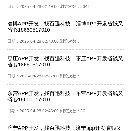
日期：2025-04-28 02:49:00 浏览次数：8342
淄博APP开发，找百迅科技，淄博APP开发省钱又
省心18660517010
日期：2025-04-28 02:48:00 浏览次数：
枣庄APP开发，找百迅科技，枣庄APP开发省钱又
省心18660517010
日期：2025-04-28 02:47:00 浏览次数：
东营APP开发，找百迅科技，东营APP开发省钱又
省心18660517010
日期：2025-04-28 02:46:00 浏览次数：56
济宁APP开发，找百迅科技，济宁app开发省钱又