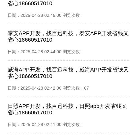
省心18660517010
日期：2025-04-28 02:45:00 浏览次数：
泰安APP开发，找百迅科技，泰安APP开发省钱又
省心18660517010
日期：2025-04-28 02:44:00 浏览次数：
威海APP开发，找百迅科技，威海APP开发省钱又
省心18660517010
日期：2025-04-28 02:42:00 浏览次数：67
日照APP开发，找百迅科技，日照app开发省钱又
省心18660517010
日期：2025-04-28 02:41:00 浏览次数：