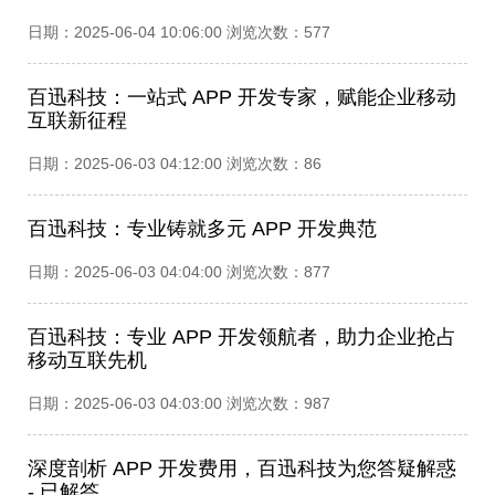
日期：2025-06-04 10:06:00 浏览次数：577
百迅科技：一站式 APP 开发专家，赋能企业移动
互联新征程​
日期：2025-06-03 04:12:00 浏览次数：86
百迅科技：专业铸就多元 APP 开发典范​
日期：2025-06-03 04:04:00 浏览次数：877
百迅科技：专业 APP 开发领航者，助力企业抢占
移动互联先机​
日期：2025-06-03 04:03:00 浏览次数：987
深度剖析 APP 开发费用，百迅科技为您答疑解惑​
- 已解答