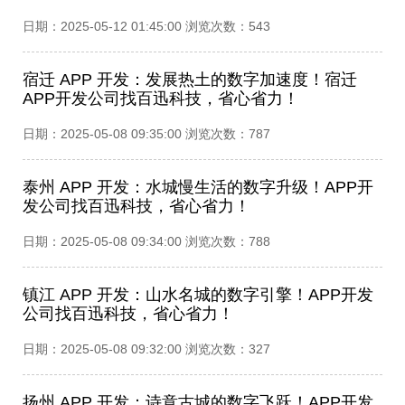
日期：2025-05-12 01:45:00 浏览次数：543
宿迁 APP 开发：发展热土的数字加速度​！宿迁
APP开发公司找百迅科技，省心省力！
日期：2025-05-08 09:35:00 浏览次数：787
泰州 APP 开发：水城慢生活的数字升级​！APP开
发公司找百迅科技，省心省力！
日期：2025-05-08 09:34:00 浏览次数：788
镇江 APP 开发：山水名城的数字引擎​！APP开发
公司找百迅科技，省心省力！
日期：2025-05-08 09:32:00 浏览次数：327
扬州 APP 开发：诗意古城的数字飞跃​！APP开发