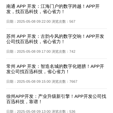
南通 APP 开发：江海门户的数字跨越​！APP开
发，找百迅科技，省心省力！
日期：2025-05-08 09:22:00 浏览次数：567
苏州 APP 开发：古韵今风的数字交响​！APP开发
公司找百迅科技，省心省力！
日期：2025-05-08 09:17:00 浏览次数：742
常州 APP 开发：智造名城的数字化翅膀​！APP开
发公司找百迅科技，省心省力！
日期：2025-05-08 09:15:00 浏览次数：7667
徐州APP开发：产业升级新引擎​！APP开发公司找
百迅科技，靠谱！
日期：2025-05-08 09:13:00 浏览次数：536