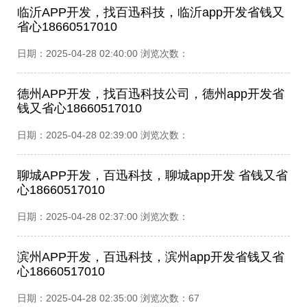
临沂APP开发，找百迅科技，临沂app开发省钱又
省心18660517010
日期：2025-04-28 02:40:00 浏览次数：
德州APP开发，找百迅科技公司，德州app开发省
钱又省心18660517010
日期：2025-04-28 02:39:00 浏览次数：
聊城APP开发，百迅科技，聊城app开发 省钱又省
心18660517010
日期：2025-04-28 02:37:00 浏览次数：
滨州APP开发，百迅科技，滨州app开发省钱又省
心18660517010
日期：2025-04-28 02:35:00 浏览次数：67