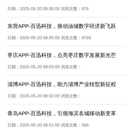
日期：2025-05-20 08:06:00 浏览次数：876
东营APP-百迅科技，推动油城数字经济新飞跃​
日期：2025-05-20 08:05:00 浏览次数：8765
枣庄APP-百迅科技，点亮枣庄数字发展新光芒​
日期：2025-05-20 08:03:00 浏览次数：
淄博APP-百迅科技，助力淄博产业转型新征程​
日期：2025-05-20 08:02:00 浏览次数：
青岛APP-百迅科技，引领海滨名城移动新变革​
日期：2025-05-20 08:01:00 浏览次数：566