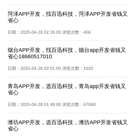
菏泽APP开发，找百迅科技，菏泽APP开发省钱又
省心
日期：2025-04-28 02:26:00 浏览次数：456
烟台APP开发，找百迅科技，烟台app开发省钱又
省心18660517010
日期：2025-04-28 02:01:00 浏览次数：1032
青岛APP开发，选百迅科技，青岛app开发省钱又
省心
日期：2025-04-28 01:48:00 浏览次数：67668
潍坊APP开发，选百迅科技，潍坊APP开发省钱又
省心