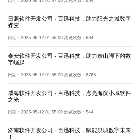
日期：2025-05-12 01:57:00 浏览次数：534
日照软件开发公司 - 百迅科技，助力阳光之城数字
蝶变​
日期：2025-05-12 01:56:00 浏览次数：664
泰安软件开发公司 - 百迅科技，助力泰山脚下的数
字崛起​
日期：2025-05-12 01:55:00 浏览次数：8765
威海软件开发公司 - 百迅科技，点亮海滨小城软件
之光​
日期：2025-05-12 01:55:00 浏览次数：544
济南软件开发公司 - 百迅科技，赋能泉城数字未来​
！