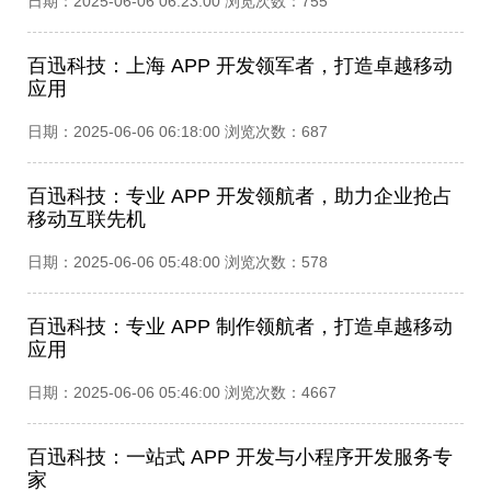
日期：2025-06-06 06:23:00 浏览次数：755
百迅科技：上海 APP 开发领军者，打造卓越移动
应用​
日期：2025-06-06 06:18:00 浏览次数：687
百迅科技：专业 APP 开发领航者，助力企业抢占
移动互联先机​
日期：2025-06-06 05:48:00 浏览次数：578
百迅科技：专业 APP 制作领航者，打造卓越移动
应用​
日期：2025-06-06 05:46:00 浏览次数：4667
百迅科技：一站式 APP 开发与小程序开发服务专
家​