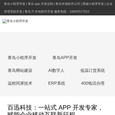
青岛小程序开发 | 青岛 app 开发定制 | 青岛本地软件公司 | 商城小程序开发 | 企业
管理系统开发 | 青岛 IT 外包软件开发 服务热线：18660517010
青岛小程序开发
青岛APP开发
青岛网站建设
AI数字人
低温订货系统
远程同屏技术
ERP系统
400电话办理
百迅科技：一站式 APP 开发专家，
赋能企业移动互联新征程​