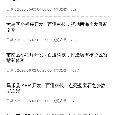
日期：2025-06-03 04:00:00 浏览次数：857
黄岛区小程序开发 - 百迅科技，驱动西海岸发展新
引擎​
日期：2025-06-02 06:27:00 浏览次数：768
市南区小程序开发 - 百迅科技，打造滨海核心区智
慧新体验​
日期：2025-06-02 06:23:00 浏览次数：4677
昌乐县 APP 开发 - 百迅科技，点亮蓝宝石之乡数
字之光​
日期：2025-06-02 06:21:00 浏览次数：879