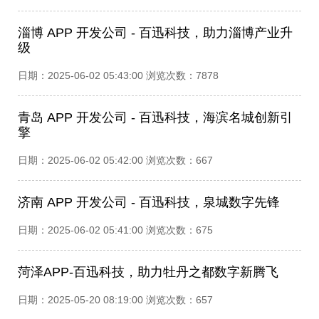
淄博 APP 开发公司 - 百迅科技，助力淄博产业升
级​
日期：2025-06-02 05:43:00 浏览次数：7878
青岛 APP 开发公司 - 百迅科技，海滨名城创新引
擎​
日期：2025-06-02 05:42:00 浏览次数：667
济南 APP 开发公司 - 百迅科技，泉城数字先锋​
日期：2025-06-02 05:41:00 浏览次数：675
菏泽APP-百迅科技，助力牡丹之都数字新腾飞​
日期：2025-05-20 08:19:00 浏览次数：657