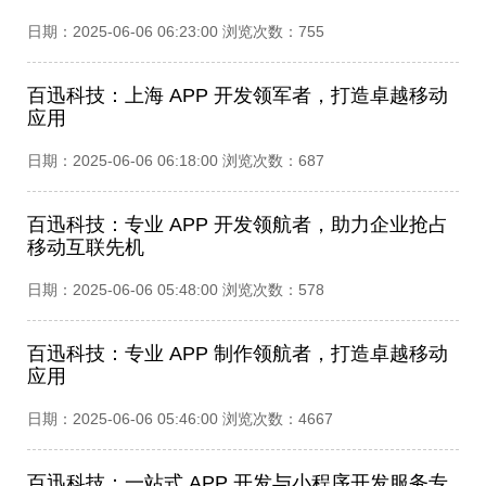
日期：2025-06-06 06:23:00 浏览次数：755
百迅科技：上海 APP 开发领军者，打造卓越移动
应用​
日期：2025-06-06 06:18:00 浏览次数：687
百迅科技：专业 APP 开发领航者，助力企业抢占
移动互联先机​
日期：2025-06-06 05:48:00 浏览次数：578
百迅科技：专业 APP 制作领航者，打造卓越移动
应用​
日期：2025-06-06 05:46:00 浏览次数：4667
百迅科技：一站式 APP 开发与小程序开发服务专