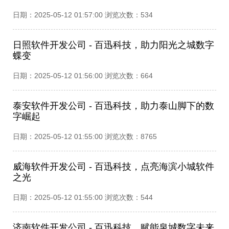
日期：2025-05-12 01:57:00 浏览次数：534
日照软件开发公司 - 百迅科技，助力阳光之城数字
蝶变​
日期：2025-05-12 01:56:00 浏览次数：664
泰安软件开发公司 - 百迅科技，助力泰山脚下的数
字崛起​
日期：2025-05-12 01:55:00 浏览次数：8765
威海软件开发公司 - 百迅科技，点亮海滨小城软件
之光​
日期：2025-05-12 01:55:00 浏览次数：544
济南软件开发公司 - 百迅科技，赋能泉城数字未来​