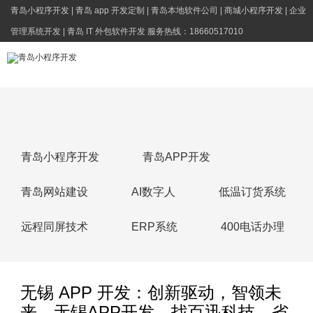
青岛小程序开发 | 青岛 app 开发定制 | 青岛本地软件公司 | 商城小程序开发 | 企业
管理系统开发 | 青岛 IT 外包软件开发 服务热线：18660517010
青岛小程序开发
青岛APP开发
青岛网站建设
AI数字人
低温订货系统
远程同屏技术
ERP系统
400电话办理
无锡 APP 开发：创新驱动，智领未
来​。无锡APP开发，找百迅科技，省