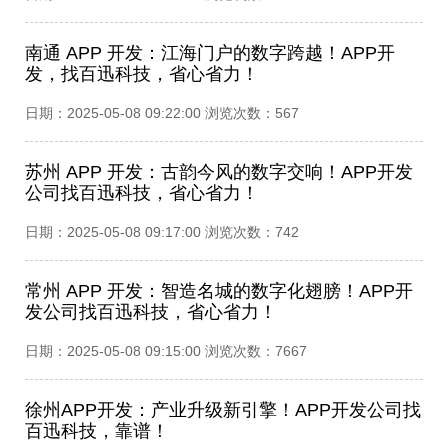
南通 APP 开发：江海门户的数字跨越​！APP开
发，找百迅科技，省心省力！
日期：2025-05-08 09:22:00 浏览次数：567
苏州 APP 开发：古韵今风的数字交响​！APP开发
公司找百迅科技，省心省力！
日期：2025-05-08 09:17:00 浏览次数：742
常州 APP 开发：智造名城的数字化翅膀​！APP开
发公司找百迅科技，省心省力！
日期：2025-05-08 09:15:00 浏览次数：7667
徐州APP开发：产业升级新引擎​！APP开发公司找
百迅科技，靠谱！