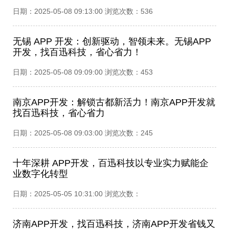
日期：2025-05-08 09:13:00 浏览次数：536
无锡 APP 开发：创新驱动，智领未来​。无锡APP
开发，找百迅科技，省心省力！
日期：2025-05-08 09:09:00 浏览次数：453
南京APP开发：解锁古都新活力​！南京APP开发就
找百迅科技，省心省力
日期：2025-05-08 09:03:00 浏览次数：245
十年深耕 APP开发，百迅科技以专业实力赋能企
业数字化转型​
日期：2025-05-05 10:31:00 浏览次数：
济南APP开发，找百迅科技，济南APP开发省钱又