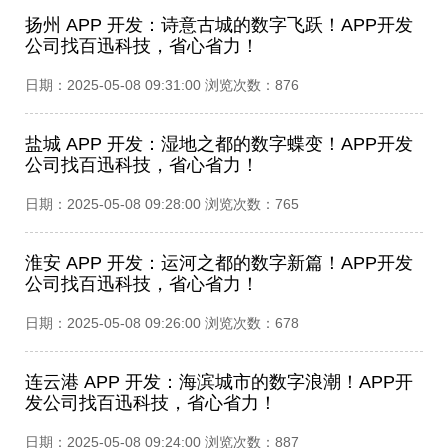
扬州 APP 开发：诗意古城的数字飞跃​！APP开发
公司找百迅科技，省心省力！
日期：2025-05-08 09:31:00 浏览次数：876
盐城 APP 开发：湿地之都的数字蝶变​！APP开发
公司找百迅科技，省心省力！
日期：2025-05-08 09:28:00 浏览次数：765
淮安 APP 开发：运河之都的数字新篇​！APP开发
公司找百迅科技，省心省力！
日期：2025-05-08 09:26:00 浏览次数：678
连云港 APP 开发：海滨城市的数字浪潮​！APP开
发公司找百迅科技，省心省力！
日期：2025-05-08 09:24:00 浏览次数：887