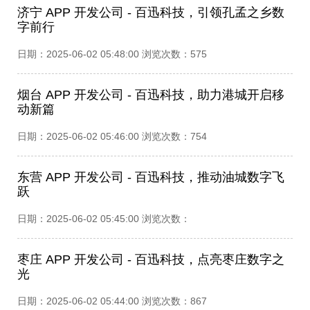
济宁 APP 开发公司 - 百迅科技，引领孔孟之乡数
字前行​
日期：2025-06-02 05:48:00 浏览次数：575
烟台 APP 开发公司 - 百迅科技，助力港城开启移
动新篇​
日期：2025-06-02 05:46:00 浏览次数：754
东营 APP 开发公司 - 百迅科技，推动油城数字飞
跃​
日期：2025-06-02 05:45:00 浏览次数：
枣庄 APP 开发公司 - 百迅科技，点亮枣庄数字之
光​
日期：2025-06-02 05:44:00 浏览次数：867