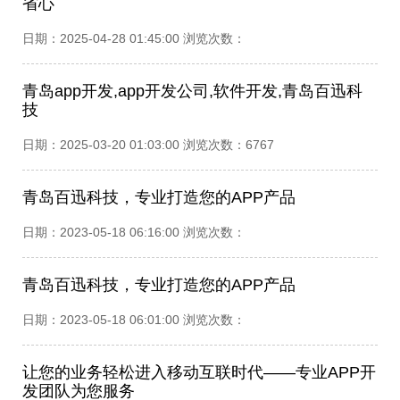
省心
日期：2025-04-28 01:45:00 浏览次数：
青岛app开发,app开发公司,软件开发,青岛百迅科
技
日期：2025-03-20 01:03:00 浏览次数：6767
青岛百迅科技，专业打造您的APP产品
日期：2023-05-18 06:16:00 浏览次数：
青岛百迅科技，专业打造您的APP产品
日期：2023-05-18 06:01:00 浏览次数：
让您的业务轻松进入移动互联时代——专业APP开
发团队为您服务