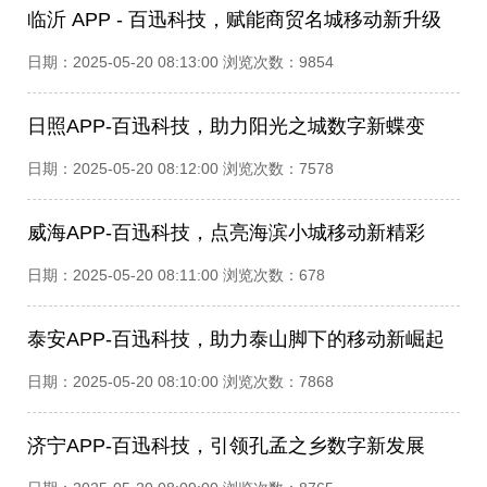
临沂 APP - 百迅科技，赋能商贸名城移动新升级​
日期：2025-05-20 08:13:00 浏览次数：9854
日照APP-百迅科技，助力阳光之城数字新蝶变​
日期：2025-05-20 08:12:00 浏览次数：7578
威海APP-百迅科技，点亮海滨小城移动新精彩​
日期：2025-05-20 08:11:00 浏览次数：678
泰安APP-百迅科技，助力泰山脚下的移动新崛起​
日期：2025-05-20 08:10:00 浏览次数：7868
济宁APP-百迅科技，引领孔孟之乡数字新发展​