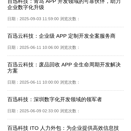
百迅科技：青岛 APP 开发领域的可靠伙伴，助力
企业数字化升级
日期：2025-09-03 11:59:00 浏览次数：
百迅云科技：企业级 APP 定制开发全案服务商
日期：2025-06-11 10:06:00 浏览次数：
百迅云科技：废品回收 APP 全生命周期开发解决
方案
日期：2025-06-11 10:00:00 浏览次数：
百迅科技：深圳数字化开发领域的领军者​
日期：2025-06-09 02:33:00 浏览次数：
百迅科技 ITO 人力外包：为企业提供高效信息技