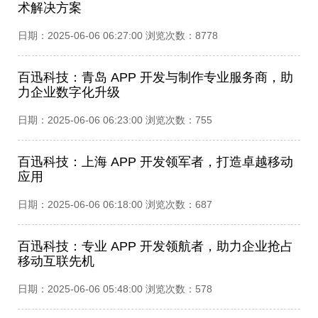
术解决方案​ ​
日期：2025-06-06 06:27:00 浏览次数：8778
百迅科技：青岛 APP 开发与制作专业服务商，助
力企业数字化升级
日期：2025-06-06 06:23:00 浏览次数：755
百迅科技：上海 APP 开发领军者，打造卓越移动
应用​
日期：2025-06-06 06:18:00 浏览次数：687
百迅科技：专业 APP 开发领航者，助力企业抢占
移动互联先机​
日期：2025-06-06 05:48:00 浏览次数：578