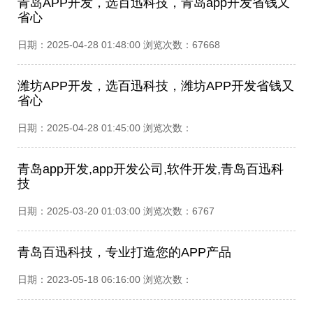
青岛APP开发，选百迅科技，青岛app开发省钱又
省心
日期：2025-04-28 01:48:00 浏览次数：67668
潍坊APP开发，选百迅科技，潍坊APP开发省钱又
省心
日期：2025-04-28 01:45:00 浏览次数：
青岛app开发,app开发公司,软件开发,青岛百迅科
技
日期：2025-03-20 01:03:00 浏览次数：6767
青岛百迅科技，专业打造您的APP产品
日期：2023-05-18 06:16:00 浏览次数：