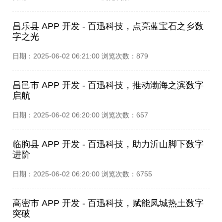
昌乐县 APP 开发 - 百迅科技，点亮蓝宝石之乡数
字之光​
日期：2025-06-02 06:21:00 浏览次数：879
昌邑市 APP 开发 - 百迅科技，推动渤海之滨数字
启航​
日期：2025-06-02 06:20:00 浏览次数：657
临朐县 APP 开发 - 百迅科技，助力沂山脚下数字
进阶​
日期：2025-06-02 06:20:00 浏览次数：6755
高密市 APP 开发 - 百迅科技，赋能凤城热土数字
突破​