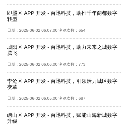
即墨区 APP 开发 - 百迅科技，助推千年商都数字
转型​
日期：2025-06-02 06:07:00 浏览次数：654
城阳区 APP 开发 - 百迅科技，助力未来之城数字
腾飞
日期：2025-06-02 06:06:00 浏览次数：773
李沧区 APP 开发 - 百迅科技，引领活力城区数字
变革
日期：2025-06-02 06:05:00 浏览次数：687
崂山区 APP 开发 - 百迅科技，赋能山海新城数字
升级​