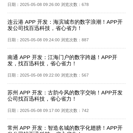
日期：2025-05-08 09:26:00 浏览次数：678
连云港 APP 开发：海滨城市的数字浪潮​！APP开
发公司找百迅科技，省心省力！
日期：2025-05-08 09:24:00 浏览次数：887
南通 APP 开发：江海门户的数字跨越​！APP开
发，找百迅科技，省心省力！
日期：2025-05-08 09:22:00 浏览次数：567
苏州 APP 开发：古韵今风的数字交响​！APP开发
公司找百迅科技，省心省力！
日期：2025-05-08 09:17:00 浏览次数：742
常州 APP 开发：智造名城的数字化翅膀​！APP开