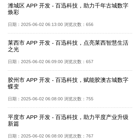
潍城区 APP 开发 - 百迅科技，助力千年古城数字
焕彩​
日期：2025-06-02 06:13:00 浏览次数：656
莱西市 APP 开发 - 百迅科技，点亮莱西智慧生活
之光​
日期：2025-06-02 06:09:00 浏览次数：657
胶州市 APP 开发 - 百迅科技，赋能胶澳古城数字
蝶变​
日期：2025-06-02 06:08:00 浏览次数：755
平度市 APP 开发 - 百迅科技，助力平度产业升级
新篇​
日期：2025-06-02 06:08:00 浏览次数：767