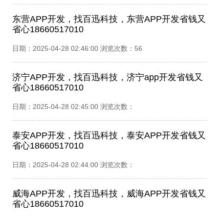
东营APP开发，找百迅科技，东营APP开发省钱又
省心18660517010
日期：2025-04-28 02:46:00 浏览次数：56
济宁APP开发，找百迅科技，济宁app开发省钱又
省心18660517010
日期：2025-04-28 02:45:00 浏览次数：
泰安APP开发，找百迅科技，泰安APP开发省钱又
省心18660517010
日期：2025-04-28 02:44:00 浏览次数：
威海APP开发，找百迅科技，威海APP开发省钱又
省心18660517010