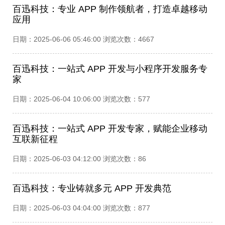
百迅科技：专业 APP 制作领航者，打造卓越移动
应用​
日期：2025-06-06 05:46:00 浏览次数：4667
百迅科技：一站式 APP 开发与小程序开发服务专
家​
日期：2025-06-04 10:06:00 浏览次数：577
百迅科技：一站式 APP 开发专家，赋能企业移动
互联新征程​
日期：2025-06-03 04:12:00 浏览次数：86
百迅科技：专业铸就多元 APP 开发典范​
日期：2025-06-03 04:04:00 浏览次数：877