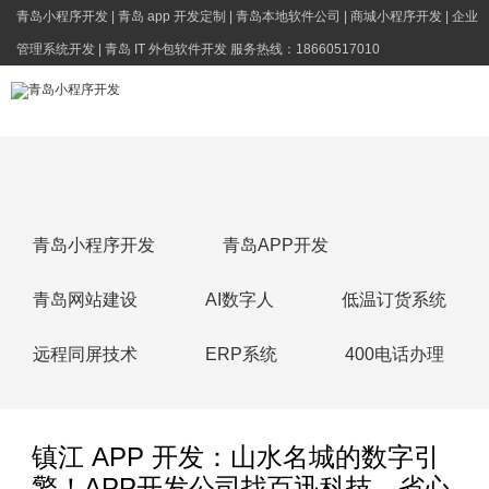
青岛小程序开发 | 青岛 app 开发定制 | 青岛本地软件公司 | 商城小程序开发 | 企业
管理系统开发 | 青岛 IT 外包软件开发 服务热线：18660517010
青岛小程序开发
青岛APP开发
青岛网站建设
AI数字人
低温订货系统
远程同屏技术
ERP系统
400电话办理
镇江 APP 开发：山水名城的数字引
擎​！APP开发公司找百迅科技，省心