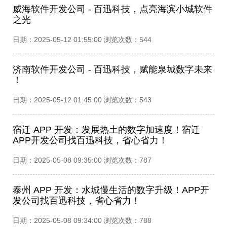
威海软件开发公司 - 百迅科技，点亮海滨小城软件
之光​
日期：2025-05-12 01:55:00 浏览次数：544
济南软件开发公司 - 百迅科技，赋能泉城数字未来​
！
日期：2025-05-12 01:45:00 浏览次数：543
宿迁 APP 开发：发展热土的数字加速度​！宿迁
APP开发公司找百迅科技，省心省力！
日期：2025-05-08 09:35:00 浏览次数：787
泰州 APP 开发：水城慢生活的数字升级​！APP开
发公司找百迅科技，省心省力！
日期：2025-05-08 09:34:00 浏览次数：788