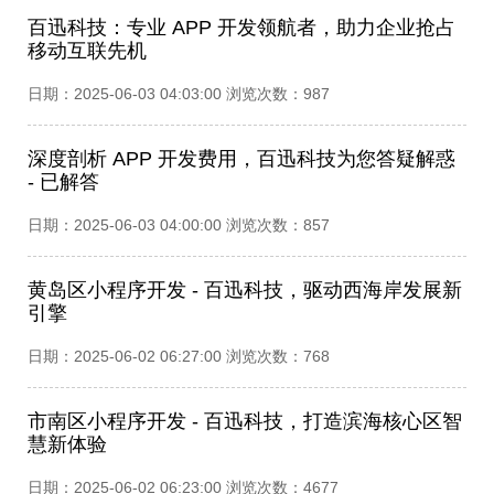
百迅科技：专业 APP 开发领航者，助力企业抢占
移动互联先机​
日期：2025-06-03 04:03:00 浏览次数：987
深度剖析 APP 开发费用，百迅科技为您答疑解惑​
- 已解答
日期：2025-06-03 04:00:00 浏览次数：857
黄岛区小程序开发 - 百迅科技，驱动西海岸发展新
引擎​
日期：2025-06-02 06:27:00 浏览次数：768
市南区小程序开发 - 百迅科技，打造滨海核心区智
慧新体验​
日期：2025-06-02 06:23:00 浏览次数：4677