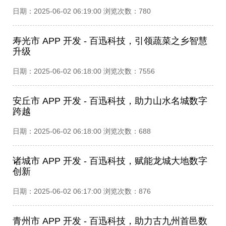
日期：2025-06-02 06:19:00 浏览次数：780
寿光市 APP 开发 - 百迅科技，引领蔬菜之乡智慧
升级​
日期：2025-06-02 06:18:00 浏览次数：7556
安丘市 APP 开发 - 百迅科技，助力山水名城数字
跨越​
日期：2025-06-02 06:18:00 浏览次数：688
诸城市 APP 开发 - 百迅科技，赋能龙城大地数字
创新
日期：2025-06-02 06:17:00 浏览次数：876
青州市 APP 开发 - 百迅科技，助力古九州首邑数