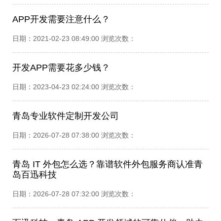
APP开发需要注意什么？
日期：2021-02-23 08:49:00 浏览次数：
开发APP需要花多少钱？
日期：2023-04-23 02:24:00 浏览次数：
青岛专业软件定制开发公司
日期：2026-07-28 07:38:00 浏览次数：
青岛 IT 外包怎么选？靠谱软件外包服务商认准青
岛百迅科技
日期：2026-07-28 07:32:00 浏览次数：