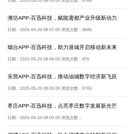
日期：2025-05-20 08:09:00 浏览次数：8765
潍坊APP-百迅科技，赋能鸢都产业升级新动力​
日期：2025-05-20 08:07:00 浏览次数：8686
烟台APP-百迅科技，助力港城开启移动新未来​
日期：2025-05-20 08:06:00 浏览次数：876
东营APP-百迅科技，推动油城数字经济新飞跃​
日期：2025-05-20 08:05:00 浏览次数：8765
枣庄APP-百迅科技，点亮枣庄数字发展新光芒​
日期：2025-05-20 08:03:00 浏览次数：