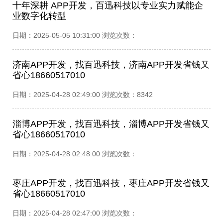
十年深耕 APP开发，百迅科技以专业实力赋能企
业数字化转型​
日期：2025-05-05 10:31:00 浏览次数：
济南APP开发，找百迅科技，济南APP开发省钱又
省心18660517010
日期：2025-04-28 02:49:00 浏览次数：8342
淄博APP开发，找百迅科技，淄博APP开发省钱又
省心18660517010
日期：2025-04-28 02:48:00 浏览次数：
枣庄APP开发，找百迅科技，枣庄APP开发省钱又
省心18660517010
日期：2025-04-28 02:47:00 浏览次数：