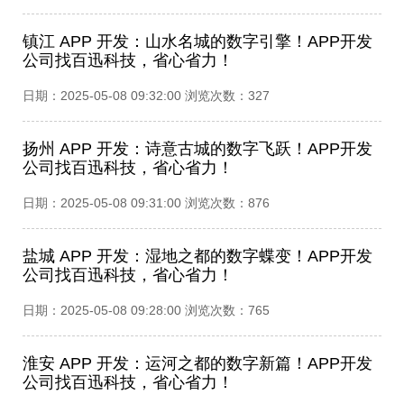
镇江 APP 开发：山水名城的数字引擎​！APP开发
公司找百迅科技，省心省力！
日期：2025-05-08 09:32:00 浏览次数：327
扬州 APP 开发：诗意古城的数字飞跃​！APP开发
公司找百迅科技，省心省力！
日期：2025-05-08 09:31:00 浏览次数：876
盐城 APP 开发：湿地之都的数字蝶变​！APP开发
公司找百迅科技，省心省力！
日期：2025-05-08 09:28:00 浏览次数：765
淮安 APP 开发：运河之都的数字新篇​！APP开发
公司找百迅科技，省心省力！