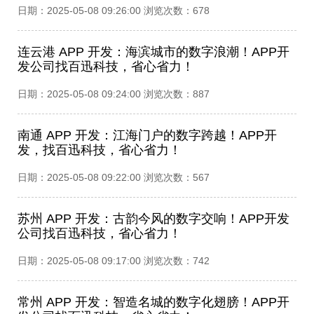
日期：2025-05-08 09:26:00 浏览次数：678
连云港 APP 开发：海滨城市的数字浪潮​！APP开
发公司找百迅科技，省心省力！
日期：2025-05-08 09:24:00 浏览次数：887
南通 APP 开发：江海门户的数字跨越​！APP开
发，找百迅科技，省心省力！
日期：2025-05-08 09:22:00 浏览次数：567
苏州 APP 开发：古韵今风的数字交响​！APP开发
公司找百迅科技，省心省力！
日期：2025-05-08 09:17:00 浏览次数：742
常州 APP 开发：智造名城的数字化翅膀​！APP开