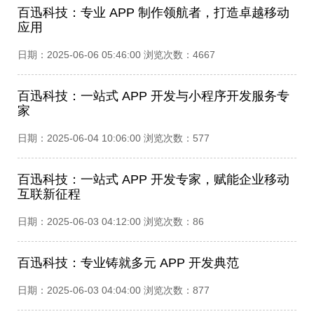
百迅科技：专业 APP 制作领航者，打造卓越移动
应用​
日期：2025-06-06 05:46:00 浏览次数：4667
百迅科技：一站式 APP 开发与小程序开发服务专
家​
日期：2025-06-04 10:06:00 浏览次数：577
百迅科技：一站式 APP 开发专家，赋能企业移动
互联新征程​
日期：2025-06-03 04:12:00 浏览次数：86
百迅科技：专业铸就多元 APP 开发典范​
日期：2025-06-03 04:04:00 浏览次数：877