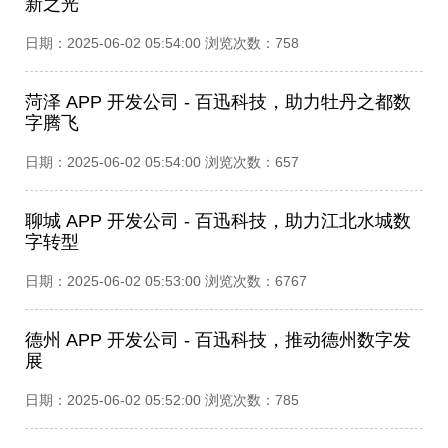
新之光​
日期：2025-06-02 05:54:00 浏览次数：758
菏泽 APP 开发公司 - 百迅科技，助力牡丹之都数
字腾飞
日期：2025-06-02 05:54:00 浏览次数：657
聊城 APP 开发公司 - 百迅科技，助力江北水城数
字转型​
日期：2025-06-02 05:53:00 浏览次数：6767
德州 APP 开发公司 - 百迅科技，推动德州数字发
展​
日期：2025-06-02 05:52:00 浏览次数：785