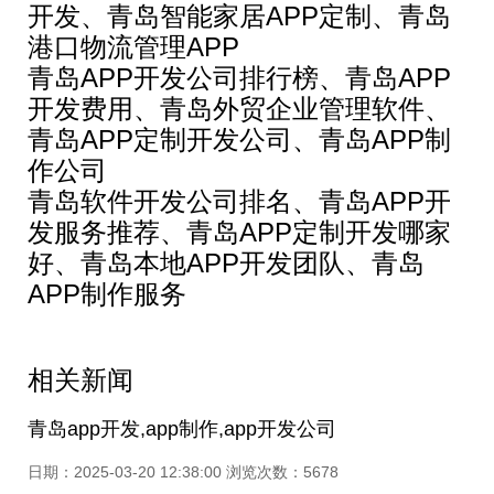
开发、青岛智能家居APP定制、青岛
港口物流管理APP
青岛APP开发公司排行榜、青岛APP
开发费用、青岛外贸企业管理软件、
青岛APP定制开发公司、青岛APP制
作公司
青岛软件开发公司排名、青岛APP开
发服务推荐、青岛APP定制开发哪家
好、青岛本地APP开发团队、青岛
APP制作服务
相关新闻
青岛app开发,app制作,app开发公司
日期：2025-03-20 12:38:00 浏览次数：5678