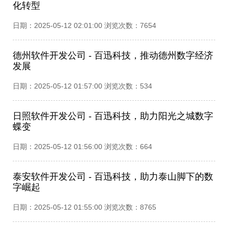
化转型​
日期：2025-05-12 02:01:00 浏览次数：7654
德州软件开发公司 - 百迅科技，推动德州数字经济
发展​
日期：2025-05-12 01:57:00 浏览次数：534
日照软件开发公司 - 百迅科技，助力阳光之城数字
蝶变​
日期：2025-05-12 01:56:00 浏览次数：664
泰安软件开发公司 - 百迅科技，助力泰山脚下的数
字崛起​
日期：2025-05-12 01:55:00 浏览次数：8765