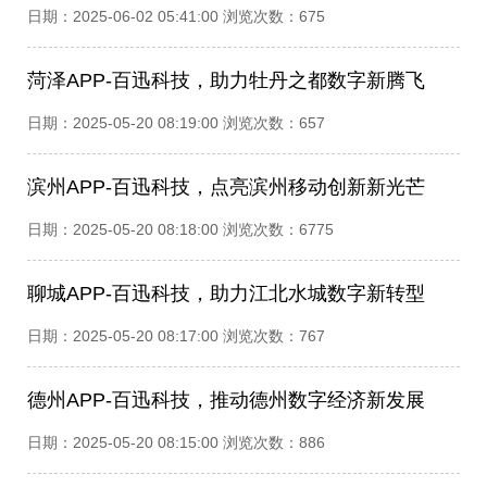
日期：2025-06-02 05:41:00 浏览次数：675
菏泽APP-百迅科技，助力牡丹之都数字新腾飞​
日期：2025-05-20 08:19:00 浏览次数：657
滨州APP-百迅科技，点亮滨州移动创新新光芒​
日期：2025-05-20 08:18:00 浏览次数：6775
聊城APP-百迅科技，助力江北水城数字新转型​
日期：2025-05-20 08:17:00 浏览次数：767
德州APP-百迅科技，推动德州数字经济新发展​
日期：2025-05-20 08:15:00 浏览次数：886