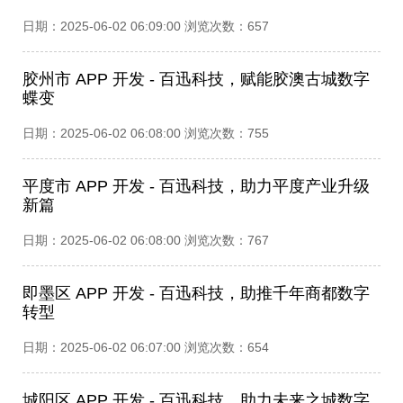
日期：2025-06-02 06:09:00 浏览次数：657
胶州市 APP 开发 - 百迅科技，赋能胶澳古城数字
蝶变​
日期：2025-06-02 06:08:00 浏览次数：755
平度市 APP 开发 - 百迅科技，助力平度产业升级
新篇​
日期：2025-06-02 06:08:00 浏览次数：767
即墨区 APP 开发 - 百迅科技，助推千年商都数字
转型​
日期：2025-06-02 06:07:00 浏览次数：654
城阳区 APP 开发 - 百迅科技，助力未来之城数字