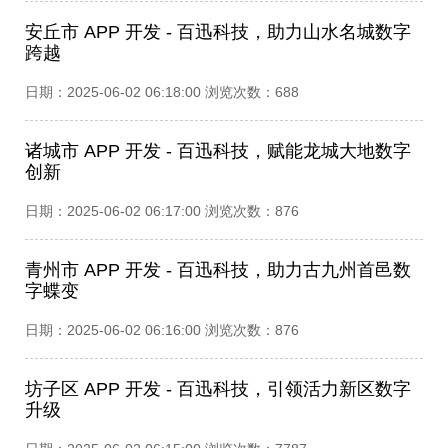
安丘市 APP 开发 - 百迅科技，助力山水名城数字
跨越​
日期：2025-06-02 06:18:00 浏览次数：688
诸城市 APP 开发 - 百迅科技，赋能龙城大地数字
创新
日期：2025-06-02 06:17:00 浏览次数：876
青州市 APP 开发 - 百迅科技，助力古九州首邑数
字蝶变​
日期：2025-06-02 06:16:00 浏览次数：876
坊子区 APP 开发 - 百迅科技，引领活力新区数字
升级​