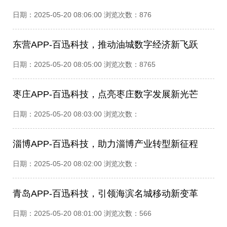
日期：2025-05-20 08:06:00 浏览次数：876
东营APP-百迅科技，推动油城数字经济新飞跃​
日期：2025-05-20 08:05:00 浏览次数：8765
枣庄APP-百迅科技，点亮枣庄数字发展新光芒​
日期：2025-05-20 08:03:00 浏览次数：
淄博APP-百迅科技，助力淄博产业转型新征程​
日期：2025-05-20 08:02:00 浏览次数：
青岛APP-百迅科技，引领海滨名城移动新变革​
日期：2025-05-20 08:01:00 浏览次数：566