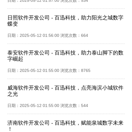
日期：2025-05-12 01:57:00 浏览次数：534
日照软件开发公司 - 百迅科技，助力阳光之城数字
蝶变​
日期：2025-05-12 01:56:00 浏览次数：664
泰安软件开发公司 - 百迅科技，助力泰山脚下的数
字崛起​
日期：2025-05-12 01:55:00 浏览次数：8765
威海软件开发公司 - 百迅科技，点亮海滨小城软件
之光​
日期：2025-05-12 01:55:00 浏览次数：544
济南软件开发公司 - 百迅科技，赋能泉城数字未来​
！