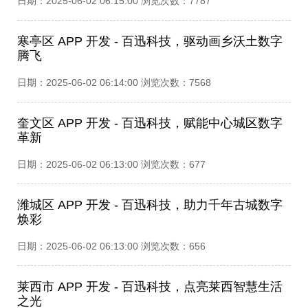
日期：2025-06-02 06:15:00 浏览次数：7787
寒亭区 APP 开发 - 百迅科技，驱动画乡沃土数字
腾飞​
日期：2025-06-02 06:14:00 浏览次数：7568
奎文区 APP 开发 - 百迅科技，赋能中心城区数字
革新​
日期：2025-06-02 06:13:00 浏览次数：677
潍城区 APP 开发 - 百迅科技，助力千年古城数字
焕彩​
日期：2025-06-02 06:13:00 浏览次数：656
莱西市 APP 开发 - 百迅科技，点亮莱西智慧生活
之光​