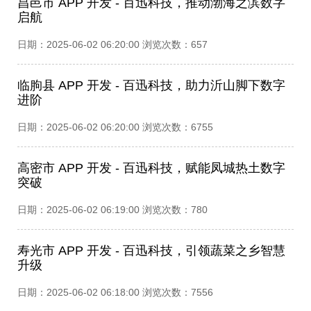
昌邑市 APP 开发 - 百迅科技，推动渤海之滨数字
启航​
日期：2025-06-02 06:20:00 浏览次数：657
临朐县 APP 开发 - 百迅科技，助力沂山脚下数字
进阶​
日期：2025-06-02 06:20:00 浏览次数：6755
高密市 APP 开发 - 百迅科技，赋能凤城热土数字
突破​
日期：2025-06-02 06:19:00 浏览次数：780
寿光市 APP 开发 - 百迅科技，引领蔬菜之乡智慧
升级​
日期：2025-06-02 06:18:00 浏览次数：7556