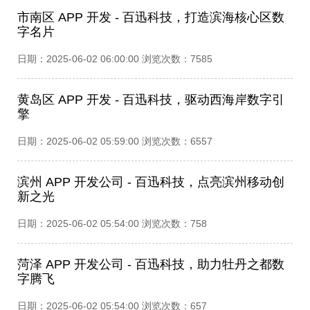
市南区 APP 开发 - 百迅科技，打造滨海核心区数
字名片​
日期：2025-06-02 06:00:00 浏览次数：7585
黄岛区 APP 开发 - 百迅科技，驱动西海岸数字引
擎​
日期：2025-06-02 05:59:00 浏览次数：6557
滨州 APP 开发公司 - 百迅科技，点亮滨州移动创
新之光​
日期：2025-06-02 05:54:00 浏览次数：758
菏泽 APP 开发公司 - 百迅科技，助力牡丹之都数
字腾飞
日期：2025-06-02 05:54:00 浏览次数：657