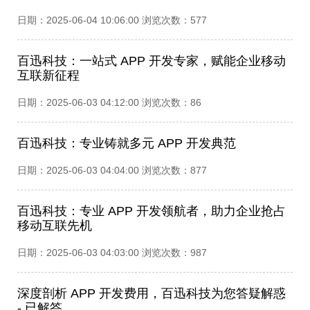
日期：2025-06-04 10:06:00 浏览次数：577
百迅科技：一站式 APP 开发专家，赋能企业移动
互联新征程​
日期：2025-06-03 04:12:00 浏览次数：86
百迅科技：专业铸就多元 APP 开发典范​
日期：2025-06-03 04:04:00 浏览次数：877
百迅科技：专业 APP 开发领航者，助力企业抢占
移动互联先机​
日期：2025-06-03 04:03:00 浏览次数：987
深度剖析 APP 开发费用，百迅科技为您答疑解惑​
- 已解答