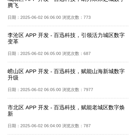
腾飞
日期：2025-06-02 06:06:00 浏览次数：773
李沧区 APP 开发 - 百迅科技，引领活力城区数字
变革
日期：2025-06-02 06:05:00 浏览次数：687
崂山区 APP 开发 - 百迅科技，赋能山海新城数字
升级​
日期：2025-06-02 06:05:00 浏览次数：7977
市北区 APP 开发 - 百迅科技，赋能老城区数字焕
新
日期：2025-06-02 06:04:00 浏览次数：787