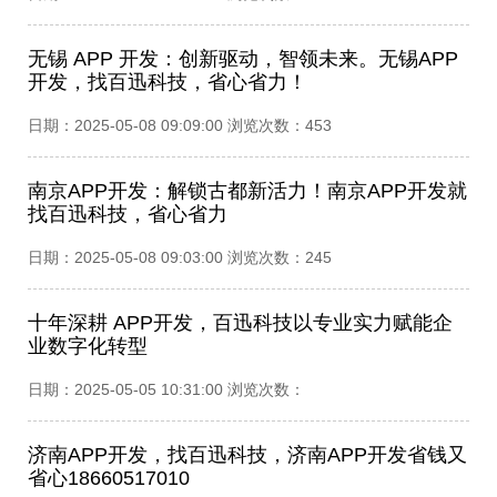
无锡 APP 开发：创新驱动，智领未来​。无锡APP
开发，找百迅科技，省心省力！
日期：2025-05-08 09:09:00 浏览次数：453
南京APP开发：解锁古都新活力​！南京APP开发就
找百迅科技，省心省力
日期：2025-05-08 09:03:00 浏览次数：245
十年深耕 APP开发，百迅科技以专业实力赋能企
业数字化转型​
日期：2025-05-05 10:31:00 浏览次数：
济南APP开发，找百迅科技，济南APP开发省钱又
省心18660517010