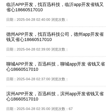
临沂APP开发，找百迅科技，临沂app开发省钱又
省心18660517010
日期：2025-04-28 02:40:00 浏览次数：
德州APP开发，找百迅科技公司，德州app开发省
钱又省心18660517010
日期：2025-04-28 02:39:00 浏览次数：
聊城APP开发，百迅科技，聊城app开发 省钱又省
心18660517010
日期：2025-04-28 02:37:00 浏览次数：
滨州APP开发，百迅科技，滨州app开发省钱又省
心18660517010
日期：2025-04-28 02:35:00 浏览次数：67