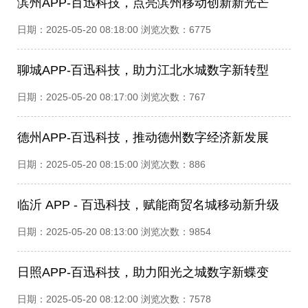
滨州APP-百迅科技，点亮滨州移动创新新光芒​
日期：2025-05-20 08:18:00 浏览次数：6775
聊城APP-百迅科技，助力江北水城数字新转型​
日期：2025-05-20 08:17:00 浏览次数：767
德州APP-百迅科技，推动德州数字经济新发展​
日期：2025-05-20 08:15:00 浏览次数：886
临沂 APP - 百迅科技，赋能商贸名城移动新升级​
日期：2025-05-20 08:13:00 浏览次数：9854
日照APP-百迅科技，助力阳光之城数字新蝶变​
日期：2025-05-20 08:12:00 浏览次数：7578