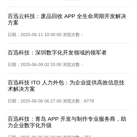
百迅云科技：废品回收 APP 全生命周期开发解决
方案
日期：2025-06-11 10:00:00 浏览次数：
百迅科技：深圳数字化开发领域的领军者​
日期：2025-06-09 02:33:00 浏览次数：
百迅科技 ITO 人力外包：为企业提供高效信息技
术解决方案​ ​
日期：2025-06-06 06:27:00 浏览次数：8778
百迅科技：青岛 APP 开发与制作专业服务商，助
力企业数字化升级