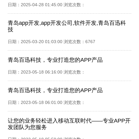
日期：2025-04-28 01:45:00 浏览次数：
青岛app开发,app开发公司,软件开发,青岛百迅科
技
日期：2025-03-20 01:03:00 浏览次数：6767
青岛百迅科技，专业打造您的APP产品
日期：2023-05-18 06:16:00 浏览次数：
青岛百迅科技，专业打造您的APP产品
日期：2023-05-18 06:01:00 浏览次数：
让您的业务轻松进入移动互联时代——专业APP开
发团队为您服务