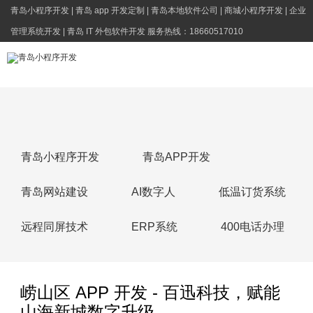
青岛小程序开发 | 青岛 app 开发定制 | 青岛本地软件公司 | 商城小程序开发 | 企业
管理系统开发 | 青岛 IT 外包软件开发 服务热线：18660517010
青岛小程序开发
青岛APP开发
青岛网站建设
AI数字人
低温订货系统
远程同屏技术
ERP系统
400电话办理
崂山区 APP 开发 - 百迅科技，赋能
山海新城数字升级​