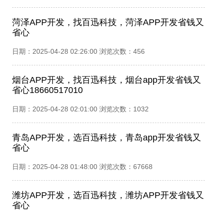
菏泽APP开发，找百迅科技，菏泽APP开发省钱又
省心
日期：2025-04-28 02:26:00 浏览次数：456
烟台APP开发，找百迅科技，烟台app开发省钱又
省心18660517010
日期：2025-04-28 02:01:00 浏览次数：1032
青岛APP开发，选百迅科技，青岛app开发省钱又
省心
日期：2025-04-28 01:48:00 浏览次数：67668
潍坊APP开发，选百迅科技，潍坊APP开发省钱又
省心