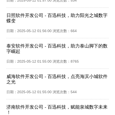
日期：2025-05-12 01:57:00 浏览次数：534
日照软件开发公司 - 百迅科技，助力阳光之城数字
蝶变​
日期：2025-05-12 01:56:00 浏览次数：664
泰安软件开发公司 - 百迅科技，助力泰山脚下的数
字崛起​
日期：2025-05-12 01:55:00 浏览次数：8765
威海软件开发公司 - 百迅科技，点亮海滨小城软件
之光​
日期：2025-05-12 01:55:00 浏览次数：544
济南软件开发公司 - 百迅科技，赋能泉城数字未来​
！