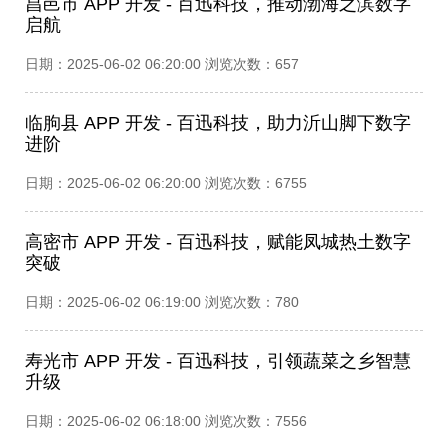
昌邑市 APP 开发 - 百迅科技，推动渤海之滨数字
启航​
日期：2025-06-02 06:20:00 浏览次数：657
临朐县 APP 开发 - 百迅科技，助力沂山脚下数字
进阶​
日期：2025-06-02 06:20:00 浏览次数：6755
高密市 APP 开发 - 百迅科技，赋能凤城热土数字
突破​
日期：2025-06-02 06:19:00 浏览次数：780
寿光市 APP 开发 - 百迅科技，引领蔬菜之乡智慧
升级​
日期：2025-06-02 06:18:00 浏览次数：7556