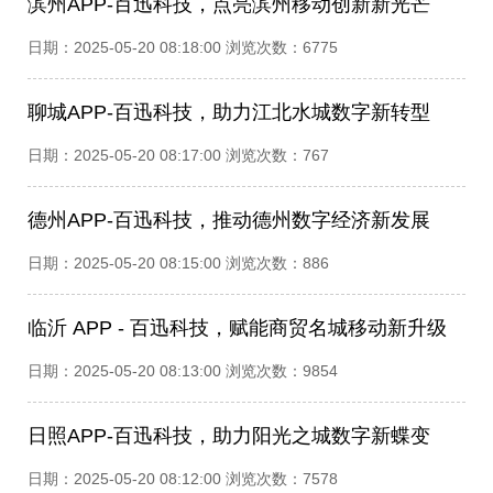
滨州APP-百迅科技，点亮滨州移动创新新光芒​
日期：2025-05-20 08:18:00 浏览次数：6775
聊城APP-百迅科技，助力江北水城数字新转型​
日期：2025-05-20 08:17:00 浏览次数：767
德州APP-百迅科技，推动德州数字经济新发展​
日期：2025-05-20 08:15:00 浏览次数：886
临沂 APP - 百迅科技，赋能商贸名城移动新升级​
日期：2025-05-20 08:13:00 浏览次数：9854
日照APP-百迅科技，助力阳光之城数字新蝶变​
日期：2025-05-20 08:12:00 浏览次数：7578