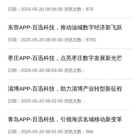
日期：2025-05-20 08:06:00 浏览次数：876
东营APP-百迅科技，推动油城数字经济新飞跃​
日期：2025-05-20 08:05:00 浏览次数：8765
枣庄APP-百迅科技，点亮枣庄数字发展新光芒​
日期：2025-05-20 08:03:00 浏览次数：
淄博APP-百迅科技，助力淄博产业转型新征程​
日期：2025-05-20 08:02:00 浏览次数：
青岛APP-百迅科技，引领海滨名城移动新变革​
日期：2025-05-20 08:01:00 浏览次数：566