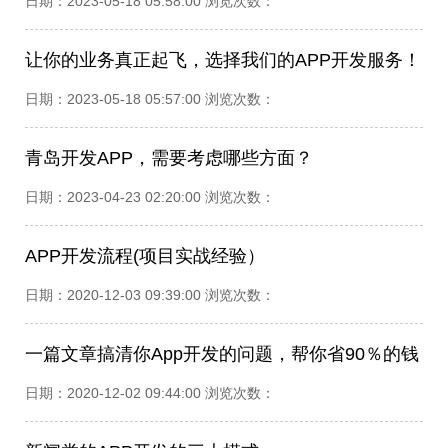
日期：2023-05-18 05:58:00 浏览次数：
让你的业务真正起飞，选择我们的APP开发服务！
日期：2023-05-18 05:57:00 浏览次数：
青岛开发APP，需要考虑哪些方面？
日期：2023-04-23 02:20:00 浏览次数：
APP开发流程(项目实战经验）
日期：2020-12-03 09:39:00 浏览次数：
一篇文章搞清你App开发的问题，帮你省90％的钱
日期：2020-12-02 09:44:00 浏览次数：