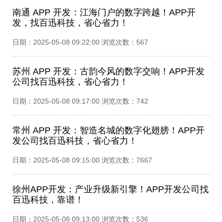
南通 APP 开发：江海门户的数字跨越​！APP开
发，找百迅科技，省心省力！
日期：2025-05-08 09:22:00 浏览次数：567
苏州 APP 开发：古韵今风的数字交响​！APP开发
公司找百迅科技，省心省力！
日期：2025-05-08 09:17:00 浏览次数：742
常州 APP 开发：智造名城的数字化翅膀​！APP开
发公司找百迅科技，省心省力！
日期：2025-05-08 09:15:00 浏览次数：7667
徐州APP开发：产业升级新引擎​！APP开发公司找
百迅科技，靠谱！
日期：2025-05-08 09:13:00 浏览次数：536