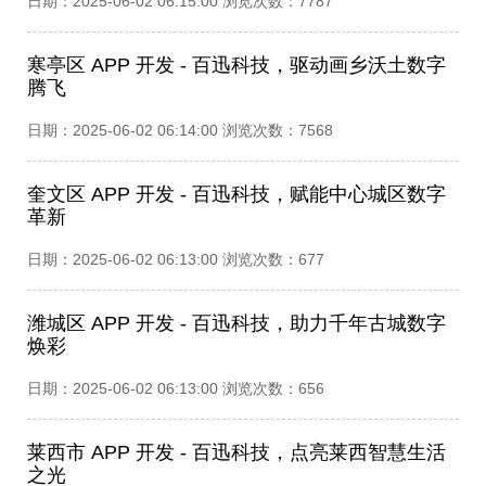
日期：2025-06-02 06:15:00 浏览次数：7787
寒亭区 APP 开发 - 百迅科技，驱动画乡沃土数字
腾飞​
日期：2025-06-02 06:14:00 浏览次数：7568
奎文区 APP 开发 - 百迅科技，赋能中心城区数字
革新​
日期：2025-06-02 06:13:00 浏览次数：677
潍城区 APP 开发 - 百迅科技，助力千年古城数字
焕彩​
日期：2025-06-02 06:13:00 浏览次数：656
莱西市 APP 开发 - 百迅科技，点亮莱西智慧生活
之光​