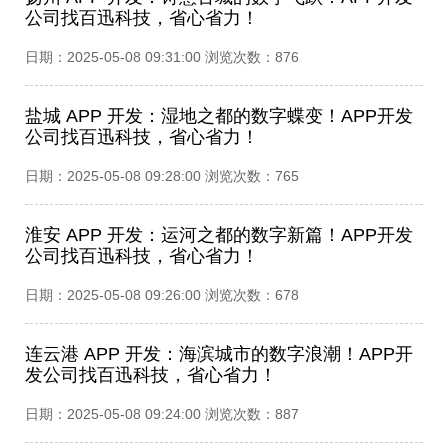
公司找百迅科技，省心省力！
日期：2025-05-08 09:31:00 浏览次数：876
盐城 APP 开发：湿地之都的数字蝶变​！APP开发
公司找百迅科技，省心省力！
日期：2025-05-08 09:28:00 浏览次数：765
淮安 APP 开发：运河之都的数字新篇​！APP开发
公司找百迅科技，省心省力！
日期：2025-05-08 09:26:00 浏览次数：678
连云港 APP 开发：海滨城市的数字浪潮​！APP开
发公司找百迅科技，省心省力！
日期：2025-05-08 09:24:00 浏览次数：887