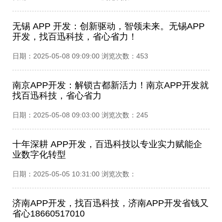
无锡 APP 开发：创新驱动，智领未来​。无锡APP
开发，找百迅科技，省心省力！
日期：2025-05-08 09:09:00 浏览次数：453
南京APP开发：解锁古都新活力​！南京APP开发就
找百迅科技，省心省力
日期：2025-05-08 09:03:00 浏览次数：245
十年深耕 APP开发，百迅科技以专业实力赋能企
业数字化转型​
日期：2025-05-05 10:31:00 浏览次数：
济南APP开发，找百迅科技，济南APP开发省钱又
省心18660517010