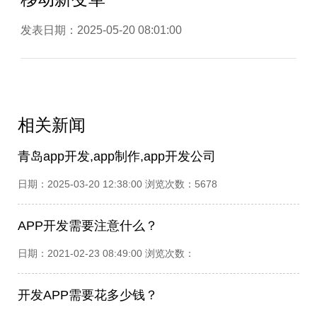
发表日期：2025-05-20 08:01:00
相关新闻
青岛app开发,app制作,app开发公司
日期：2025-03-20 12:38:00 浏览次数：5678
APP开发需要注意什么？
日期：2021-02-23 08:49:00 浏览次数：
开发APP需要花多少钱？