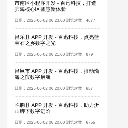
市南区小程序开发 - 百迅科技，打造
滨海核心区智慧新体验​
日期：2025-06-02 06:23:00 浏览次数：4677
昌乐县 APP 开发 - 百迅科技，点亮蓝
宝石之乡数字之光​
日期：2025-06-02 06:21:00 浏览次数：879
昌邑市 APP 开发 - 百迅科技，推动渤
海之滨数字启航​
日期：2025-06-02 06:20:00 浏览次数：657
临朐县 APP 开发 - 百迅科技，助力沂
山脚下数字进阶​
日期：2025-06-02 06:20:00 浏览次数：6755