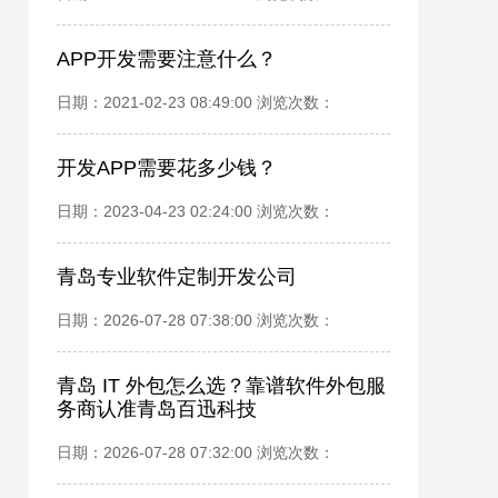
APP开发需要注意什么？
日期：2021-02-23 08:49:00 浏览次数：
开发APP需要花多少钱？
日期：2023-04-23 02:24:00 浏览次数：
青岛专业软件定制开发公司
日期：2026-07-28 07:38:00 浏览次数：
青岛 IT 外包怎么选？靠谱软件外包服
务商认准青岛百迅科技
日期：2026-07-28 07:32:00 浏览次数：