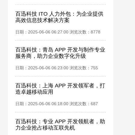
百迅科技 ITO 人力外包：为企业提供
高效信息技术解决方案​ ​
日期：2025-06-06 06:27:00 浏览次数：8778
百迅科技：青岛 APP 开发与制作专业
服务商，助力企业数字化升级
日期：2025-06-06 06:23:00 浏览次数：755
百迅科技：上海 APP 开发领军者，打
造卓越移动应用​
日期：2025-06-06 06:18:00 浏览次数：687
百迅科技：专业 APP 开发领航者，助
力企业抢占移动互联先机​