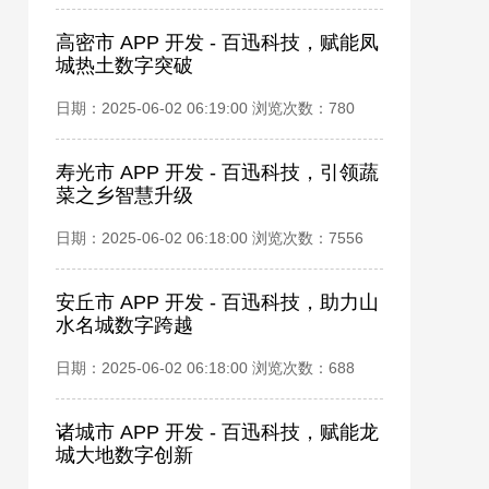
高密市 APP 开发 - 百迅科技，赋能凤
城热土数字突破​
日期：2025-06-02 06:19:00 浏览次数：780
寿光市 APP 开发 - 百迅科技，引领蔬
菜之乡智慧升级​
日期：2025-06-02 06:18:00 浏览次数：7556
安丘市 APP 开发 - 百迅科技，助力山
水名城数字跨越​
日期：2025-06-02 06:18:00 浏览次数：688
诸城市 APP 开发 - 百迅科技，赋能龙
城大地数字创新