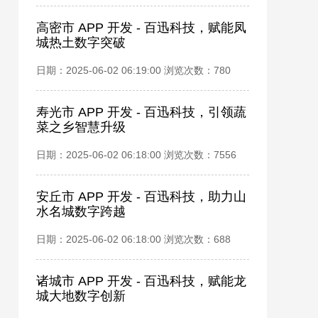
高密市 APP 开发 - 百迅科技，赋能凤
城热土数字突破​
日期：2025-06-02 06:19:00 浏览次数：780
寿光市 APP 开发 - 百迅科技，引领蔬
菜之乡智慧升级​
日期：2025-06-02 06:18:00 浏览次数：7556
安丘市 APP 开发 - 百迅科技，助力山
水名城数字跨越​
日期：2025-06-02 06:18:00 浏览次数：688
诸城市 APP 开发 - 百迅科技，赋能龙
城大地数字创新