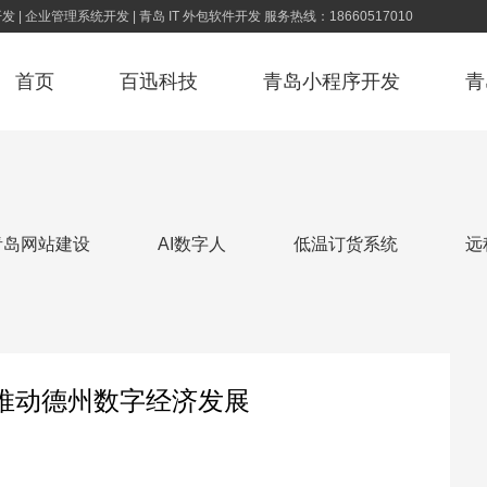
 | 企业管理系统开发 | 青岛 IT 外包软件开发 服务热线：18660517010
首页
百迅科技
青岛小程序开发
青
青岛app开发
青岛小程序开发
青岛网站建设
AI数字人
低温订货系统
远
青岛网站建设
青岛软件开发
推动德州数字经济发展​