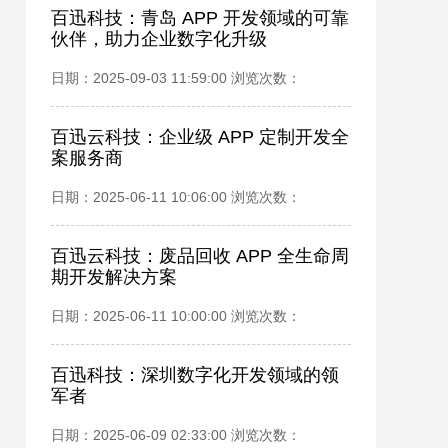
百迅科技：青岛 APP 开发领域的可靠
伙伴，助力企业数字化升级
日期：2025-09-03 11:59:00 浏览次数：
百迅云科技：企业级 APP 定制开发全
案服务商
日期：2025-06-11 10:06:00 浏览次数：
百迅云科技：废品回收 APP 全生命周
期开发解决方案
日期：2025-06-11 10:00:00 浏览次数：
百迅科技：深圳数字化开发领域的领
军者​
日期：2025-06-09 02:33:00 浏览次数：